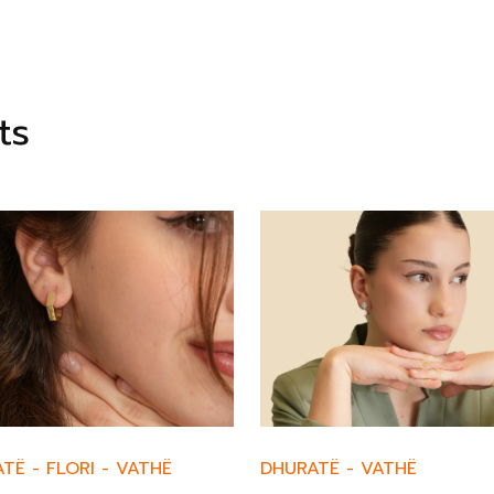
ts
ATË
-
FLORI
-
VATHË
DHURATË
-
VATHË