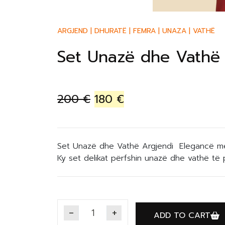
ARGJEND
|
DHURATË
|
FEMRA
|
UNAZA
|
VATHË
Set Unazë dhe Vathë 
200
€
180
€
Set Unazë dhe Vathë Argjendi Elegancë me 
Ky set delikat përfshin unazë dhe vathë të 
ADD TO CART