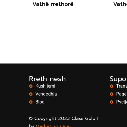
Vathë rrethorë
Vath
Rreth nesh
Supor
Kush jemi
Trans
Vendodhja
Page
Blog
Pyetj
© Copyright 2023 Class Gold I
by
Marketing One