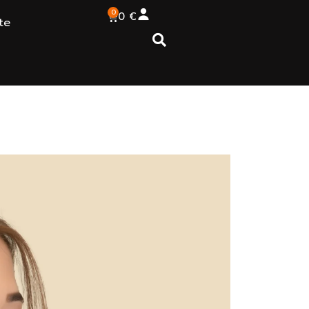
0
0
€
te