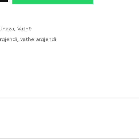
Unaza
,
Vathë
rgjendi
,
vathe argjendi