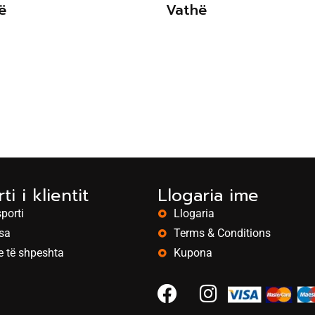
ë
Vathë
ti i klientit
Llogaria ime
porti
Llogaria
sa
Terms & Conditions
e të shpeshta
Kupona