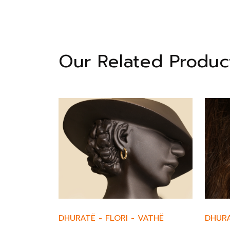
Our Related Produc
DHURATË
-
FLORI
-
VATHË
DHUR