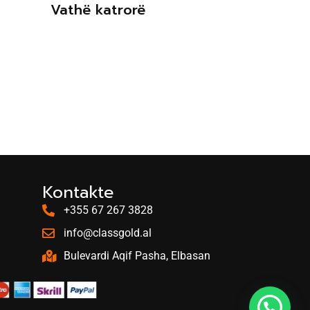
Vathë katrorë
Vathë ka
Kontakte
+355 67 267 3828
info@classgold.al
Bulevardi Aqif Pasha, Elbasan