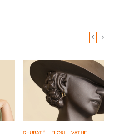
DHURATË
-
FLORI
-
VATHË
DHURATË