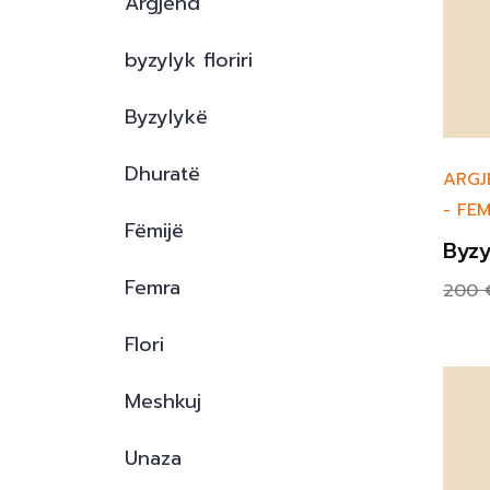
Argjend
byzylyk floriri
Byzylykë
Dhuratë
ARGJ
-
FE
Fëmijë
Byzy
Femra
200
Flori
Meshkuj
Unaza