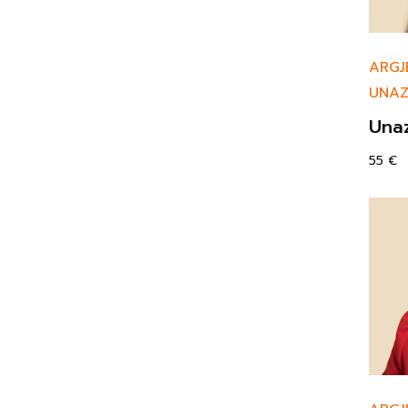
ARGJ
UNA
Una
55
€