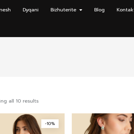
 nesh
Dyqani
Bizhuterite
Blog
Kontak
ng all 10 results
-10%