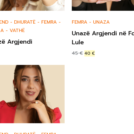
END
-
DHURATË
-
FEMRA
-
FEMRA
-
UNAZA
ZA
-
VATHË
Unazë Argjendi në F
zë Argjendi
Lule
45
€
40
€