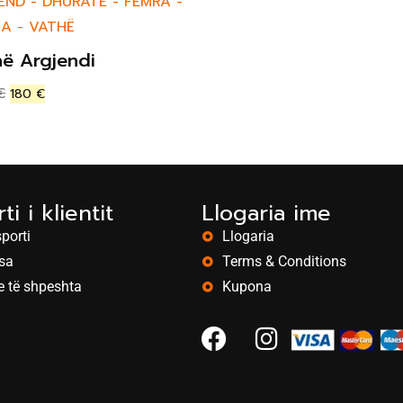
END
-
DHURATË
-
FEMRA
-
ZA
-
VATHË
ë Argjendi
€
180
€
ti i klientit
Llogaria ime
porti
Llogaria
sa
Terms & Conditions
e të shpeshta
Kupona