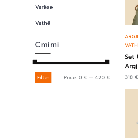
Varëse
Vathë
ARGJ
Cmimi
VATH
Set
Argj
318
€
Filter
Price:
0 €
—
420 €