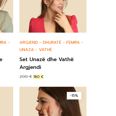
MRA
-
ARGJEND
-
DHURATË
-
FEMRA
-
UNAZA
-
VATHË
e
Set Unazë dhe Vathë
Argjendi
200
€
180
€
-15%