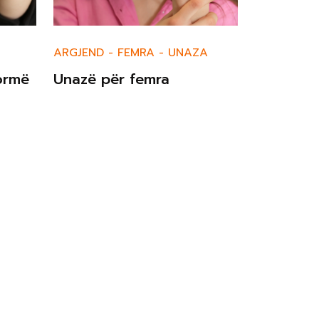
ARGJEND
-
FEMRA
-
UNAZA
ormë
Unazë për femra