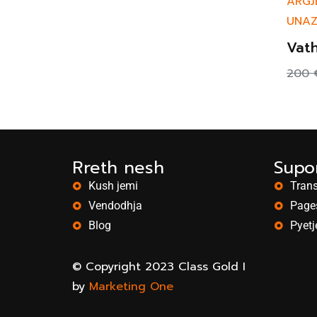
ARGJ
UNA
Vath
200
Rreth nesh
Supor
Kush jemi
Trans
Vendodhja
Page
Blog
Pyetj
© Copyright 2023 Class Gold I
by
Marketing One