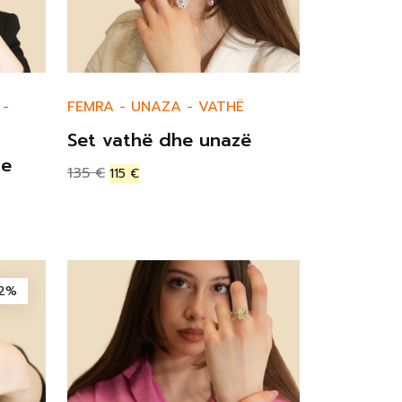
-
FEMRA
-
UNAZA
-
VATHË
Set vathë dhe unazë
he
135
€
115
€
12%