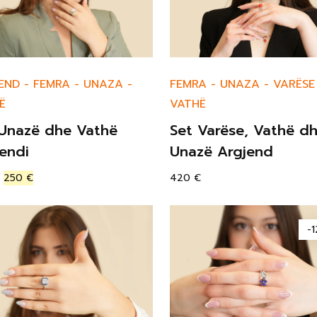
FEMRA
-
UNAZA
-
VARËSE
END
-
FEMRA
-
UNAZA
-
VATHË
Ë
Set Varëse, Vathë d
 Unazë dhe Vathë
Unazë Argjend
endi
420
€
250
€
-