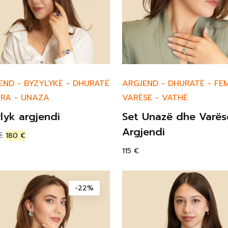
END
-
BYZYLYKË
-
DHURATË
ARGJEND
-
DHURATË
-
FE
MRA
-
UNAZA
VARËSE
-
VATHË
lyk argjendi
Set Unazë dhe Varës
Argjendi
€
180
€
115
€
-22%