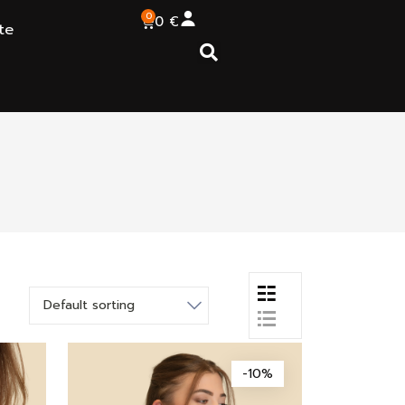
0
0
€
te
-10%