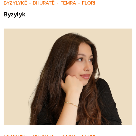
BYZYLYKË
-
DHURATË
-
FEMRA
-
FLORI
Byzylyk