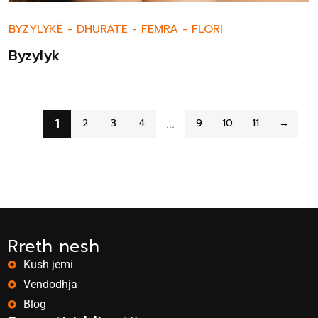
BYZYLYKË
-
DHURATË
-
FEMRA
-
FLORI
Byzylyk
1
…
2
3
4
9
10
11
→
Rreth nesh
Kush jemi
Vendodhja
Blog