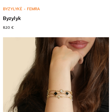
BYZYLYKË
-
FEMRA
Byzylyk
820
€