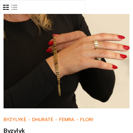
BYZYLYKË
-
DHURATË
-
FEMRA
-
FLORI
Byzylyk