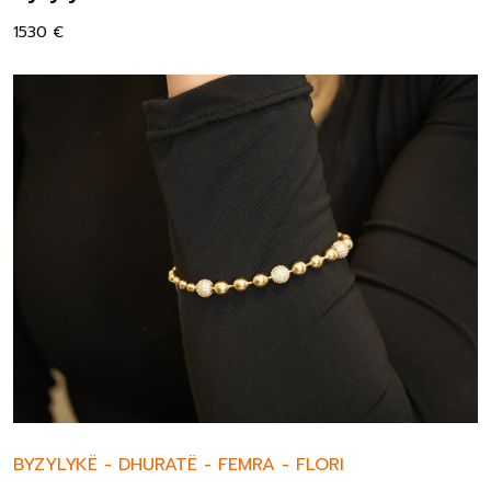
1530
€
BYZYLYKË
-
DHURATË
-
FEMRA
-
FLORI