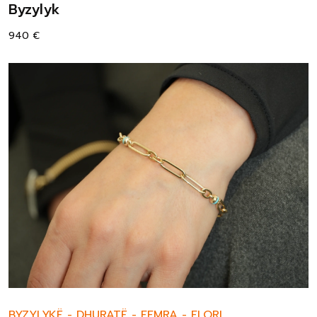
Byzylyk
940
€
BYZYLYKË
-
DHURATË
-
FEMRA
-
FLORI