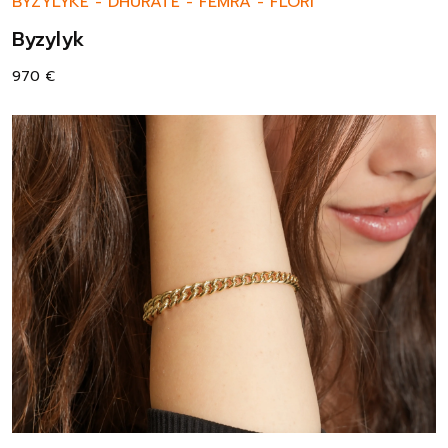
BYZYLYKË
-
DHURATË
-
FEMRA
-
FLORI
Byzylyk
970
€