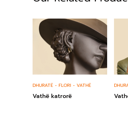
ATHË
DHURATË
-
FLORI
-
VATHË
DHUR
Vathë katrorë
Vath