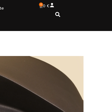
0
0
€
te