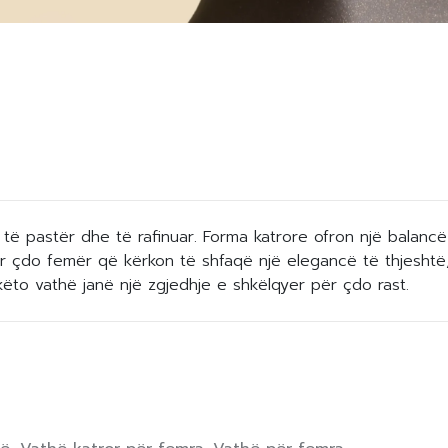
 të pastër dhe të rafinuar. Forma katrore ofron një balancë t
 çdo femër që kërkon të shfaqë një elegancë të thjeshtë, 
ëto vathë janë një zgjedhje e shkëlqyer për çdo rast.