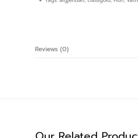
Tags:
argjendari
,
classgold
,
Flori
,
Vat
Reviews (0)
Our Related Produc