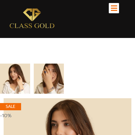
SALE
-10%