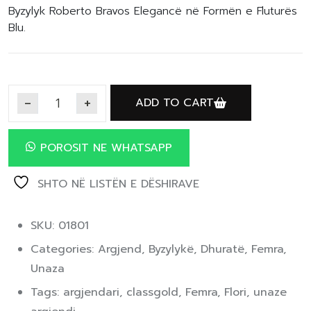
Byzylyk Roberto Bravos Elegancë në Formën e Fluturës
Blu.
ADD TO CART
POROSIT NE WHATSAPP
SHTO NË LISTËN E DËSHIRAVE
SKU: 01801
Categories:
Argjend
,
Byzylykë
,
Dhuratë
,
Femra
,
Unaza
Tags:
argjendari
,
classgold
,
Femra
,
Flori
,
unaze