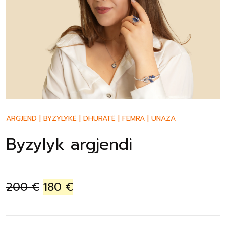
ARGJEND
|
BYZYLYKË
|
DHURATË
|
FEMRA
|
UNAZA
Byzylyk argjendi
200
€
180
€