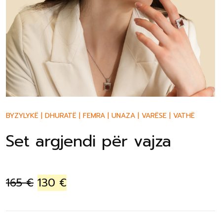
BYZYLYKË
|
DHURATË
|
FEMRA
|
UNAZA
|
VARËSE
|
VATHË
Set argjendi për vajza
165
€
130
€