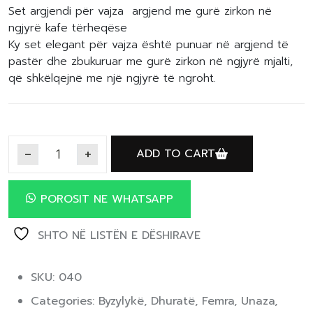
Set argjendi për vajza argjend me gurë zirkon në
ngjyrë kafe tërheqëse
Ky set elegant për vajza është punuar në argjend të
pastër dhe zbukuruar me gurë zirkon në ngjyrë mjalti,
që shkëlqejnë me një ngjyrë të ngroht.
ADD TO CART
POROSIT NE WHATSAPP
SHTO NË LISTËN E DËSHIRAVE
SKU: 040
Categories:
Byzylykë
,
Dhuratë
,
Femra
,
Unaza
,