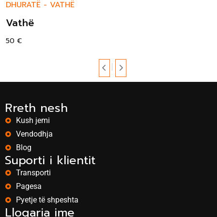
DHURATË
-
VATHË
Vathë
50
€
Rreth nesh
Kush jemi
Vendodhja
Blog
Suporti i klientit
Transporti
Pagesa
Pyetje të shpeshta
Llogaria ime