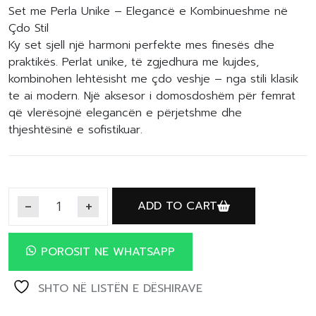
Set me Perla Unike – Elegancë e Kombinueshme në
Çdo Stil
Ky set sjell një harmoni perfekte mes finesës dhe
praktikës. Perlat unike, të zgjedhura me kujdes,
kombinohen lehtësisht me çdo veshje – nga stili klasik
te ai modern. Një aksesor i domosdoshëm për femrat
që vlerësojnë elegancën e përjetshme dhe
thjeshtësinë e sofistikuar.
ADD TO CART
POROSIT NE WHATSAPP
SHTO NË LISTËN E DËSHIRAVE