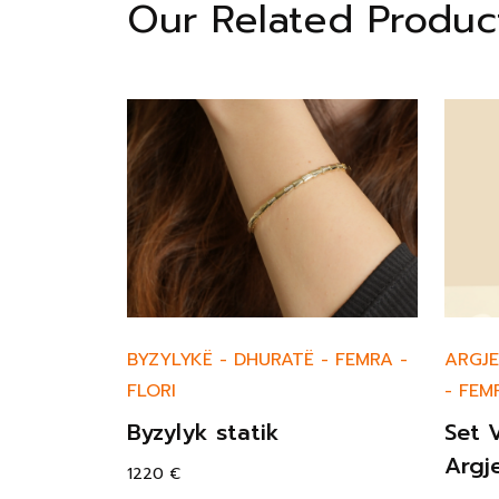
Our Related Produc
-
FEMRA
-
BYZYLYKË
-
DHURATË
-
FEMRA
-
ARGJ
FLORI
-
FEM
Byzylyk statik
Set 
Argj
1220
€