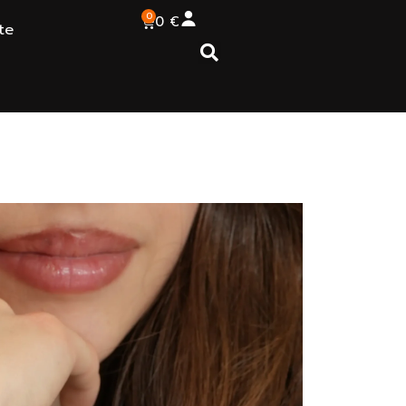
0
0
€
te