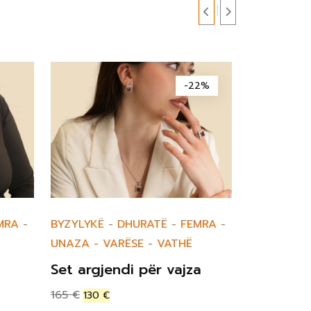
-22%
MRA
-
BYZYLYKË
BYZYLYKË
-
DHURATË
-
FEMRA
-
UNAZA
-
VARËSE
-
VATHË
Byzylyk
Set argjendi për vajza
165
€
130
€