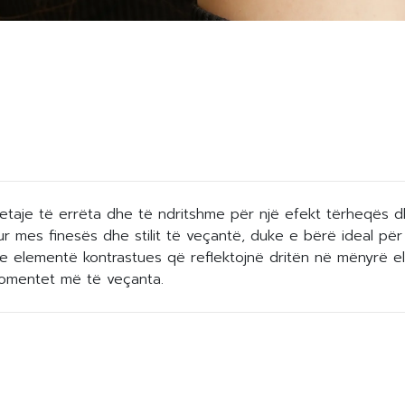
detaje të errëta dhe të ndritshme për një efekt tërheqës 
kur mes finesës dhe stilit të veçantë, duke e bërë ideal pë
e elementë kontrastues që reflektojnë dritën në mënyrë el
momentet më të veçanta.