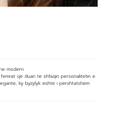
dhe modern.
r femrat që duan të shfaqin personalitetin e
egante, ky byzylyk është i përshtatshëm