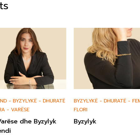
ts
BYZYLYKË
-
DHURATË
-
FE
END
-
BYZYLYKË
-
DHURATË
FLORI
RA
-
VARËSE
Byzylyk
Varëse dhe Byzylyk
endi