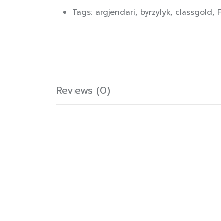
Tags:
argjendari
,
byrzylyk
,
classgold
,
F
Reviews (0)