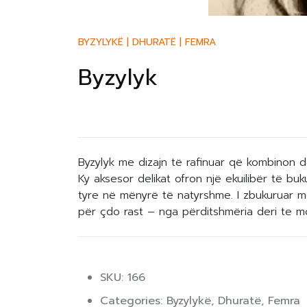
BYZYLYKË
|
DHURATË
|
FEMRA
Byzylyk
Byzylyk me dizajn të rafinuar që kombinon 
Ky aksesor delikat ofron një ekuilibër të bu
tyre në mënyrë të natyrshme. I zbukuruar m
për çdo rast – nga përditshmëria deri te 
SKU: 166
Categories:
Byzylykë
,
Dhuratë
,
Femra