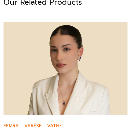
Our Related Products
FEMRA
-
VARËSE
-
VATHË