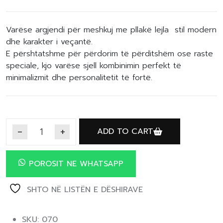
Varëse argjendi për meshkuj me pllakë lejla stil modern
dhe karakter i veçantë.
E përshtatshme për përdorim të përditshëm ose raste
speciale, kjo varëse sjell kombinimin perfekt të
minimalizmit dhe personalitetit të fortë.
ADD TO CART
POROSIT NE WHATSAPP
SHTO NË LISTËN E DËSHIRAVE
SKU: 070