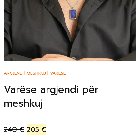
ARGJEND
|
MESHKUJ
|
VARËSE
Varëse argjendi për
meshkuj
240
€
205
€