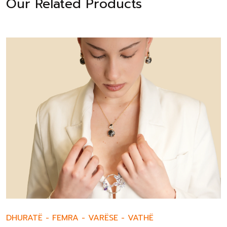
Our Related Products
DHURATË
-
FEMRA
-
VARËSE
-
VATHË