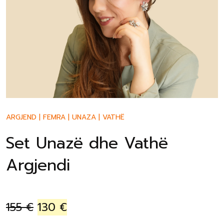
ARGJEND
|
FEMRA
|
UNAZA
|
VATHË
Set Unazë dhe Vathë
Argjendi
155
€
130
€