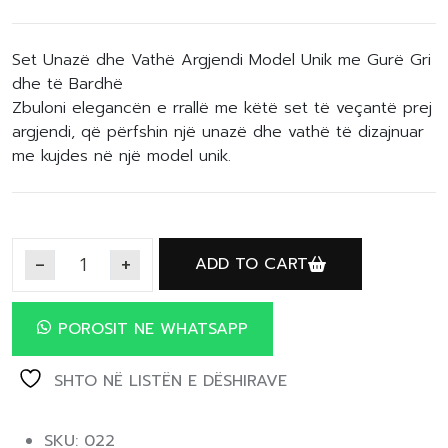
Set Unazë dhe Vathë Argjendi Model Unik me Gurë Gri
dhe të Bardhë
Zbuloni elegancën e rrallë me këtë set të veçantë prej
argjendi, që përfshin një unazë dhe vathë të dizajnuar
me kujdes në një model unik.
ADD TO CART
POROSIT NE WHATSAPP
SHTO NË LISTËN E DËSHIRAVE
SKU: 022