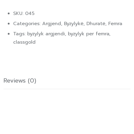
SKU: 045
Categories:
Argjend
,
Byzylykë
,
Dhuratë
,
Femra
Tags:
byzylyk argjendi
,
byzylyk per femra
,
classgold
Reviews (0)