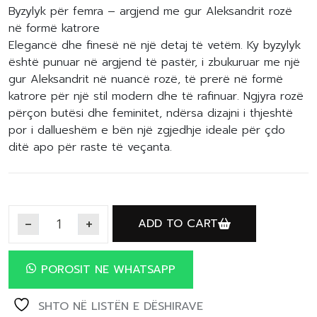
Byzylyk për femra – argjend me gur Aleksandrit rozë
në formë katrore
Elegancë dhe finesë në një detaj të vetëm. Ky byzylyk
është punuar në argjend të pastër, i zbukuruar me një
gur Aleksandrit në nuancë rozë, të prerë në formë
katrore për një stil modern dhe të rafinuar. Ngjyra rozë
përçon butësi dhe feminitet, ndërsa dizajni i thjeshtë
por i dallueshëm e bën një zgjedhje ideale për çdo
ditë apo për raste të veçanta.
ADD TO CART
POROSIT NE WHATSAPP
SHTO NË LISTËN E DËSHIRAVE