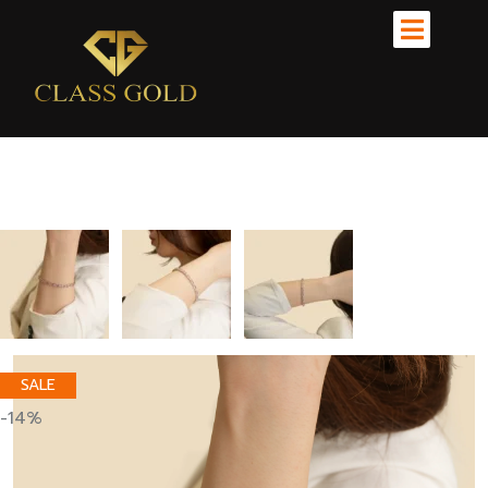
SALE
-14%