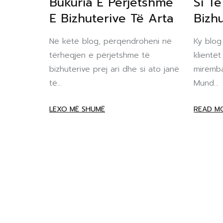
Bukuria E Përjetshme
Si T
E Bizhuterive Të Arta
Bizhu
Në këtë blog, përqendroheni në
Ky blog
tërheqjen e përjetshme të
klientë
bizhuterive prej ari dhe si ato janë
mirëmbaj
të...
Mund...
LEXO MË SHUMË
READ M