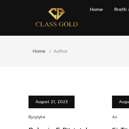
Home
Rreth
Home
/
Author
August 21, 2023
Augu
Byzylykë
Ari