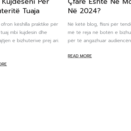
ë Kujdeseni Për
Çfarë Është Në M
teritë Tuaja
Në 2024?
 ofron këshilla praktike për
Në këtë blog, flisni për ten
t tuaj mbi kujdesin dhe
më të reja në botën e bizhu
tjen e bizhuterive prej ari.
për të angazhuar audiencën.
READ MORE
ORE