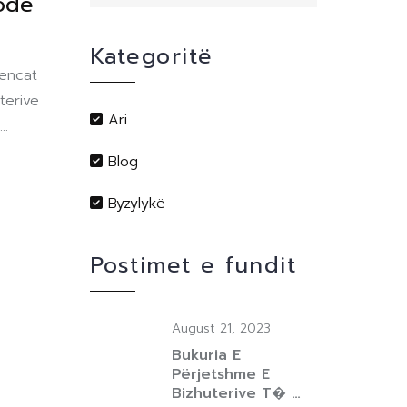
odë
Kategoritë
dencat
terive
Ari
..
Blog
Byzylykë
Postimet e fundit
August 21, 2023
Bukuria E
Përjetshme E
Bizhuterive T� …