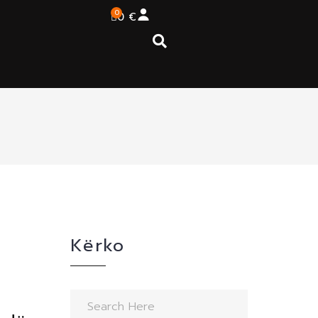
0
0
€
Kërko