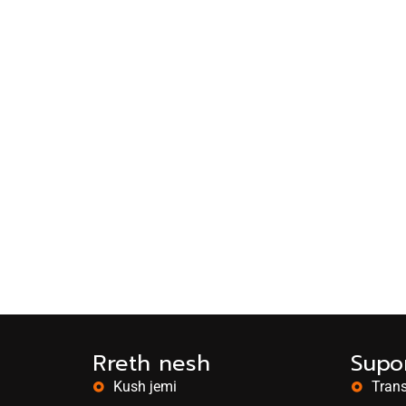
Rreth nesh
Supor
Kush jemi
Trans