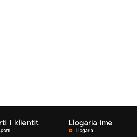
ti i klientit
Llogaria ime
porti
Llogaria